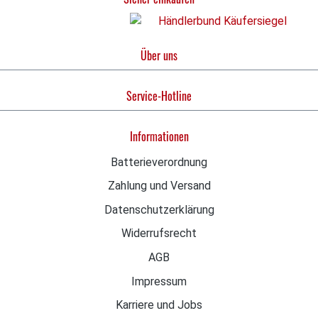
bestes Aroma, immer frisch gebrüht und immer in der
perfekten Temperatur Die Dinamica bereitet bis zu
14 unterschiedliche Rezepte zu Sie können Ihr
Über uns
gewünschtes Kaffeegetränk mit nur einem
Fingertipp schnell und einfach genießen, dank des
neuen intuitiven LCD Displays mit Direktwahltasten
Service-Hotline
Die wartungsarme Brühgruppe lässt sich leicht
herausnehmen und die abnehmbare Abtropfschale
Informationen
mit Wasserstandsanzeiger ist
spülmaschinengeeignet
Batterieverordnung
Zahlung und Versand
Datenschutzerklärung
Widerrufsrecht
AGB
Impressum
Karriere und Jobs