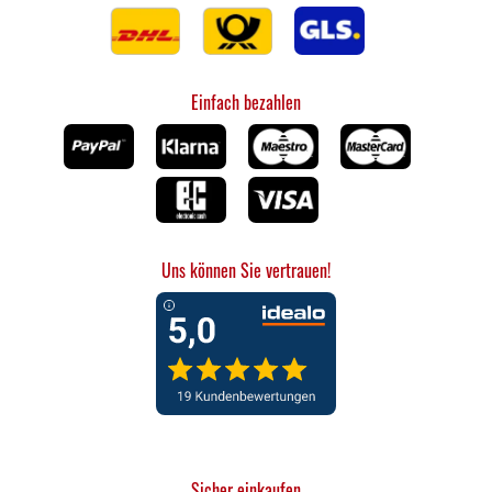
Kaffee- und Milchmenge für alle Getränke
vornehmen. Zudem verfügt die Maschine über ein
Kaffeepulver-Fach, mit dem Sie beispielsweise
Einfach bezahlen
koffeinfreien Kaffee zubereiten können. Ein Highlight
für Tee-Trinker: die Heißwasser-Funktion! Die
wartungsarme Brühgruppe lässt sich leicht
herausnehmen und die abnehmbare Abtropfschale
mit Wasserstandsanzeiger ist
spülmaschinengeeignet. Dank des LatteCrema
Aufschäumsystems erhalten Sie Milchschaum für
Uns können Sie vertrauen!
jedes Getränk in der optimalen Konsistenz. Und das
Beste: Die Reinigung erfolgt automatisch per
Drehregler. Zudem verfügt die Maschine über ein
Kaffeepulver-Fach, mit dem Sie beispielsweise
koffeinfreien Kaffee zubereiten können. Ein Highlight
für Tee-Trinker: die Heißwasser-Funktion! Von
De’Longhi entwickelt für außergewöhnlichen
Kaffeegenuss Perfekt gemahlene Kaffeebohnen für
Sicher einkaufen