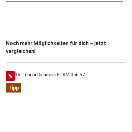
Produktgalerie überspringen
Noch mehr Möglichkeiten für dich – jetzt
vergleichen!
Rabatt
%
Tipp