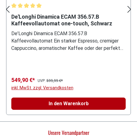
Durchschnittliche Bewertung von 5 von 5 Sternen
De'Longhi Dinamica ECAM 356.57.B
Kaffeevollautomat one-touch, Schwarz
De'Longhi Dinamica ECAM 356.57.B
Kaffeevollautomat Ein starker Espresso, cremiger
Cappuccino, aromatischer Kaffee oder der perfekte
Latte Macchiato mit cremigem Milchschaum –
bereiten Sie Ihren Favoriten ganz einfach auf
Knopfdruck zu. Und der Clou: Mit der Kaffeekannen-
Funktion können bis zu 6 Tassen mit nur einem
549,90 €*
UVP:
599,99 €*
Knopfdruck zubereitet werden! Dank des
inkl. MwSt. zzgl. Versandkosten
patentierten LatteCrema Aufschäumsystems
erhalten Sie Milchschaum für jedes Getränk in der
In den Warenkorb
optimalen Konsistenz. Und das Beste: Die Reinigung
erfolgt automatisch per Drehregler. Es gibt fünf
voreingestellte Kaffeestärken von sehr mild bis sehr
kräftig. Mit der "Mein Kaffee"-Funktion können Sie
Unsere Versandpartner
zusätzlich individuelle Einstellungen von Aroma,