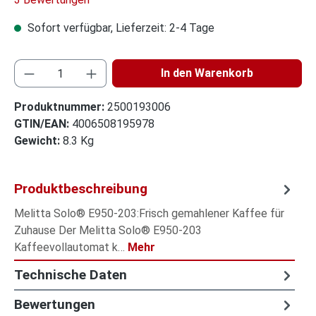
Sofort verfügbar, Lieferzeit: 2-4 Tage
Produkt Anzahl: Gib den gewüns
In den Warenkorb
Produktnummer:
2500193006
GTIN/EAN:
4006508195978
Gewicht:
8.3 Kg
Produktbeschreibung
Melitta Solo® E950-203:Frisch gemahlener Kaffee für
Zuhause Der Melitta Solo® E950-203
Kaffeevollautomat k…
Mehr
Technische Daten
Bewertungen