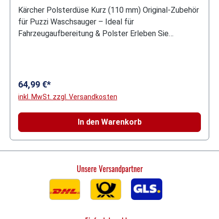
mm
Kärcher Polsterdüse Kurz (110 mm) Original-Zubehör
für Puzzi Waschsauger – Ideal für
Fahrzeugaufbereitung & Polster Erleben Sie
professionelle Tiefenreinigung mit der originalen
Kärcher Polsterdüse. Mit einer kompakten
Arbeitsbreite von 110 mm und ihrer ergonomischen
Kurzform ist sie das perfekte Werkzeug für die
64,99 €*
Reinigung von Polstermöbeln, Autositzen und schwer
inkl. MwSt. zzgl. Versandkosten
zugänglichen Textilflächen. Als Fachhändler mit fast
20 Jahren Erfahrung in Deutschland garantiert store-
In den Warenkorb
jet.de Ihnen höchste Qualität und maximale
Kompatibilität für Ihr Reinigungsequipment. Präzision
auf engstem Raum Dank der kompakten Bauweise
ist diese Düse speziell für die professionelle
Unsere Versandpartner
Fahrzeugaufbereitung und die Reinigung von
verwinkelten Polstermöbeln optimiert. Sie erreicht
mühelos Zwischenräume, die mit Standarddüsen
unzugänglich bleiben. Volle Kontrolle beim