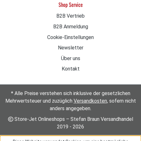
Shop Service
Inneren lassen sich Schmutzrückstände leicht
entfernen. Jetzt Professionalität nachrüsten!
B2B Vertrieb
Optimieren Sie Ihre Reinigungsergebnisse mit
B2B Anmeldung
Original-Kärcher Qualität von store-jet.de. In den
Warenkorb EAN: 4054278974538 | Kärcher
Cookie-Einstellungen
Polsterdüse 4.130-063.0
Newsletter
Über uns
Kontakt
* Alle Preise verstehen sich inklusive der gesetzlichen
Mehrwertsteuer und zuzüglich
Versandkosten
, sofern nicht
anders angegeben.
Store-Jet Onlineshops – Stefan Braun Versandhandel
2019 - 2026