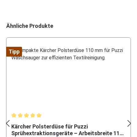
Produktgalerie überspringen
Ähnliche Produkte
Tipp
Durchschnittliche Bewertung von 5 von 5 Sternen
Kärcher Polsterdüse für Puzzi
Sprühextraktionsgeräte – Arbeitsbreite 110