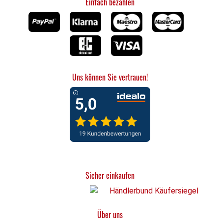
Einfach bezahlen
Saugvorgang Die transparente Sichtfläche
ermöglicht Ihnen die direkte Kontrolle des
Reinigungserfolgs. Sie sehen sofort, wie viel
Schmutzwasser aufgenommen wird, was ein
effizientes und gründliches Arbeiten an allen textilen
Oberflächen sicherstellt. Langlebige Profi-Qualität
Die robuste Verarbeitung sorgt für eine konstante
Uns können Sie vertrauen!
Saugkraft und eine lange Lebensdauer, egal ob im
täglichen gewerblichen Einsatz oder bei der
anspruchsvollen Reinigung im Haushalt. Ein
unverzichtbares Ersatzteil für jeden Puzzi-Besitzer.
Ihre Vorteile auf einen Blick Maximale Kompatibilität
Passend für Puzzi 8/1 & 9/1 Passend für Puzzi 10/1
& 10/2 Passend für Puzzi 100 & 200
Standardnennweite 32 mm Durchdachtes Design
Sicher einkaufen
110 mm Arbeitsbreite Transparente Saugdüse
Ergonomische Kurzform Leichtgewicht (0,3 kg)
Einsatzgebiete Fahrzeuginnenreinigung Polstermöbel
Über uns
& Sofas Matratzenreinigung Punktuelle