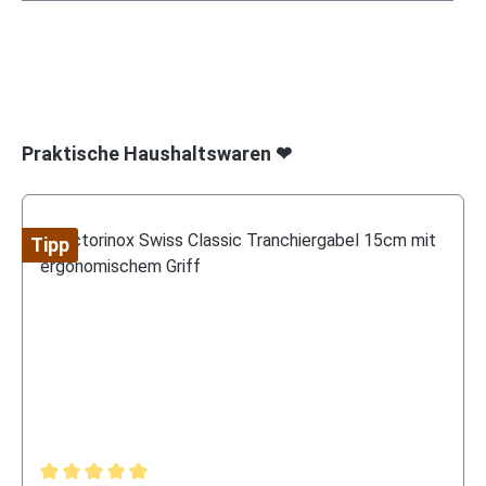
Produktgalerie überspringen
Praktische Haushaltswaren ❤
Tipp