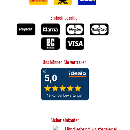
Einzigartiger Halt für perfekte Ergebnisse Die spitz
zulaufenden, stabilen Zinken ermöglichen einen
Einfach bezahlen
festen und zuverlässigen Halt, der unverzichtbar ist.
Die glatte Oberfläche und das hygienische Material
machen die Reinigung zum Kinderspiel – die Gabel ist
spülmaschinengeeignet und behält über Jahre
hinweg ihren makellosen Look. Ein unverzichtbares
Utensil für jede Küche. Langlebige Schweizer
Qualität Vertrauen Sie auf die jahrzehntelange
Uns können Sie vertrauen!
Erfahrung und die hohe Handwerkskunst von
Victorinox, dem Hersteller des berühmten Schweizer
Taschenmessers. Die Gabel ist aus hochwertigem,
rostfreiem Edelstahl gefertigt, was sie extrem
langlebig und widerstandsfähig macht. Jedes Detail
zeugt von der Qualität, die Sie von einem echten
Schweizer Produkt erwarten können. Sicher &
Präzise: Stabilität in jeder Situation Ein sicherer Halt
Sicher einkaufen
ist das A und O beim Tranchieren. Die Victorinox
Tranchiergabel hält selbst große Fleischstücke fest