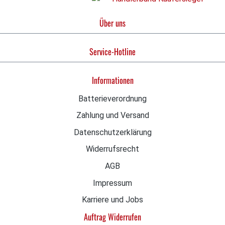
und sicher, sodass Sie präzise und mühelos schneiden
Über uns
können. Der ergonomisch geformte Griff liegt
perfekt in der Hand, während die zwei robusten
Zinken das Fleisch sicher fixieren. Damit gelingt Ihnen
Service-Hotline
jeder Schnitt – schnell, sauber und ohne Risiko.
Technische Daten: Die Fakten im Überblick
Informationen
Produkttyp: Tranchiergabel Modell: Victorinox
Tranchiergabel 15 cm Hersteller-Artikelnummer:
Batterieverordnung
5.2103.15B GTIN / EAN: 7611160019783 Gabellänge:
Zahlung und Versand
15 cm Gesamtlänge: ca. 27 cm Klingendicke (an breit.
Stelle): ca. 1,8 cm Gabeleigenschaften: Robuste,
Datenschutzerklärung
rostfreie Tranchiergabel mit zwei spitzen, stabilen
Widerrufsrecht
Zinken Material (Zinken): Hochwertiger Edelstahl
AGB
Griffmaterial: Kunststoff (rutschfest, ergonomisch
geformt) Grifffarbe: Schwarz Gewicht: ca. 80 g
Impressum
Spülmaschinengeeignet: Ja Besondere Merkmale:
Karriere und Jobs
Extrem langlebig, hygienisch, ideal für präzises
Auftrag Widerrufen
Tranchieren Ursprungsland: Schweiz Bereit für ein