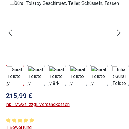
Bildergalerie überspringen
Regulärer Preis:
215,99 €
inkl. MwSt. zzgl. Versandkosten
Durchschnittliche Bewertung von 5 von 5 Sternen
1 Bewertung