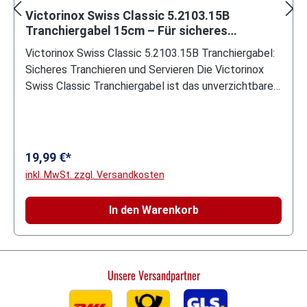
Durchschnittliche Bewertung von 5 von 5 Sternen
Victorinox Swiss Classic 5.2103.15B
Tranchiergabel 15cm – Für sicheres
Tranchieren & Servieren
Victorinox Swiss Classic 5.2103.15B Tranchiergabel:
Sicheres Tranchieren und Servieren Die Victorinox
Swiss Classic Tranchiergabel ist das unverzichtbare
Werkzeug für jeden Koch. Mit einer Länge von 15 cm
und robusten, spitz zulaufenden Zinken bietet sie
höchste Stabilität und Kontrolle beim Schneiden und
Servieren von Fleisch. Verlassen Sie sich auf die
19,99 €*
bewährte Schweizer Qualität von Victorinox, um
inkl. MwSt. zzgl. Versandkosten
perfekte Tranchierergebnisse zu erzielen. Der
ergonomisch geformte, rutschfeste Griff sorgt für
In den Warenkorb
eine sichere Handhabung, selbst wenn es in der
Küche heiß hergeht. Egal, ob Sie den Sonntagsbraten,
gegrilltes Fleisch oder einen Festtagsschinken
zubereiten – diese Tranchiergabel ist Ihr
Unsere Versandpartner
zuverlässiger Partner für Präzision und Sicherheit.
Ihre Vorteile im Fokus: Vielseitigkeit und Qualität