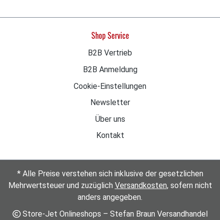
präzises Kocherlebnis? Die Victorinox Swiss Classic
Tranchiergabel ist das perfekte Werkzeug für alle,
die Wert auf Qualität, Sicherheit und Effizienz legen.
Shop Service
Jetzt Victorinox Gabel kaufen!
B2B Vertrieb
B2B Anmeldung
Cookie-Einstellungen
Newsletter
Über uns
Kontakt
* Alle Preise verstehen sich inklusive der gesetzlichen
Mehrwertsteuer und zuzüglich
Versandkosten
, sofern nicht
anders angegeben.
Store-Jet Onlineshops – Stefan Braun Versandhandel